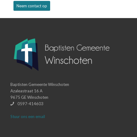
Neem contact op
Baptisten Gemeente Winschoten
Azaleastraat 16 A
9675 GE Winschoten
0597-414603
Stuur ons een email