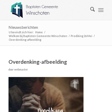
Nieuwsberichten
U bevindt zich hier:
Home
/
Welkom bij Baptisten Gemeente Winschoten
/
Prediking 26 Mei
/
Overdenking-afbeelding
Overdenking-afbeelding
door
webmaster