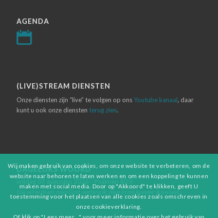
AGENDA
(LIVE)STREAM DIENSTEN
Onze diensten zijn “live” te volgen op ons
Youtube kanaal
, daar
kunt u ook onze diensten
terug zien
.
Wij maken gebruik van cookies, om onze website te verbeteren, om de
DAGELIJKS WOORD
website naar behoren te laten werken en om een koppeling te kunnen
vrijdag 07 augustus 2026 - Psalmen 40:9
maken met social media. Door op "Akkoord" te klikken, geeft U
Uw wil te doen, mijn God, verlang ik, diep in mij koester ik uw wet.
toestemming voor het plaatsen van alle cookies zoals omschreven in
onze cookieverklaring.
Of klik op "Lees meer..." voor meer informatie over het gebruik van