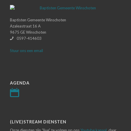
Baptisten Gemeente Winschoten
Azaleastraat 16 A
9675 GE Winschoten
0597-414603
Stuur ons een email
AGENDA
(LIVE)STREAM DIENSTEN
Onze diensten zijn “live” te volgen op ons
Youtube kanaal
, daar