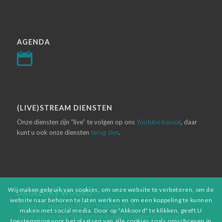
AGENDA
(LIVE)STREAM DIENSTEN
Onze diensten zijn “live” te volgen op ons
Youtube kanaal
, daar
kunt u ook onze diensten
terug zien
.
Wij maken gebruik van cookies, om onze website te verbeteren, om de
DAGELIJKS WOORD
website naar behoren te laten werken en om een koppeling te kunnen
vrijdag 07 augustus 2026 - Psalmen 40:9
maken met social media. Door op "Akkoord" te klikken, geeft U
Uw wil te doen, mijn God, verlang ik, diep in mij koester ik uw wet.
toestemming voor het plaatsen van alle cookies zoals omschreven in