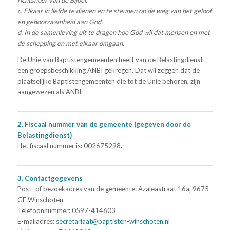
richtsnoer van de Bijbel.
c. Elkaar in liefde te dienen en te steunen op de weg van het geloof
en gehoorzaamheid aan God.
d. In de samenleving uit te dragen hoe God wil dat mensen en met
de schepping en met elkaar omgaan.
De Unie van Baptistengemeenten heeft van de Belastingdienst
een groepsbeschikking ANBI gekregen. Dat wil zeggen dat de
plaatselijke Baptistengemeenten die tot de Unie behoren, zijn
aangewezen als ANBI.
2. Fiscaal nummer van de gemeente (gegeven door de
Belastingdienst)
Het fiscaal nummer is: 002675298.
3. Contactgegevens
Post- of bezoekadres van de gemeente: Azaleastraat 16a, 9675
GE Winschoten
Telefoonnummer: 0597-414603
E-mailadres:
secretariaat@baptisten-winschoten.nl