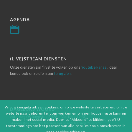
AGENDA
(LIVE)STREAM DIENSTEN
Onze diensten zijn “live” te volgen op ons
Youtube kanaal
, daar
kunt u ook onze diensten
terug zien
.
Wij maken gebruik van cookies, om onze website te verbeteren, om de
DAGELIJKS WOORD
website naar behoren te laten werken en om een koppeling te kunnen
zaterdag 08 augustus 2026 - Matteus 19:30
maken met social media. Door op "Akkoord" te klikken, geeft U
Vele eersten zullen de laatsten zijn en vele laatsten de eersten.
toestemming voor het plaatsen van alle cookies zoals omschreven in
onze cookieverklaring.