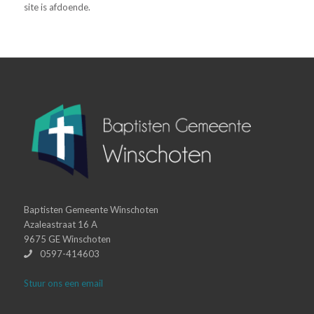
site is afdoende.
Baptisten Gemeente Winschoten
Azaleastraat 16 A
9675 GE Winschoten
0597-414603
Stuur ons een email