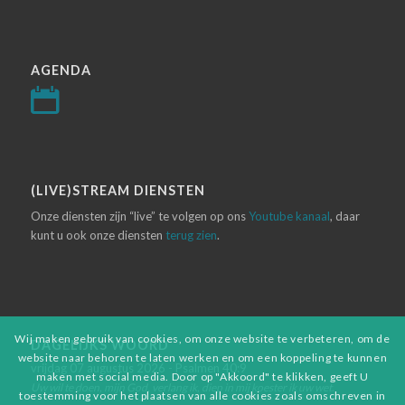
AGENDA
(LIVE)STREAM DIENSTEN
Onze diensten zijn “live” te volgen op ons
Youtube kanaal
, daar
kunt u ook onze diensten
terug zien
.
Wij maken gebruik van cookies, om onze website te verbeteren, om de
DAGELIJKS WOORD
website naar behoren te laten werken en om een koppeling te kunnen
vrijdag 07 augustus 2026 - Psalmen 40:9
maken met social media. Door op "Akkoord" te klikken, geeft U
Uw wil te doen, mijn God, verlang ik, diep in mij koester ik uw wet.
toestemming voor het plaatsen van alle cookies zoals omschreven in