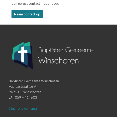
dan gerust contact met ons op.
Neem contact op
Baptisten Gemeente Winschoten
Azaleastraat 16 A
9675 GE Winschoten
0597-414603
Stuur ons een email