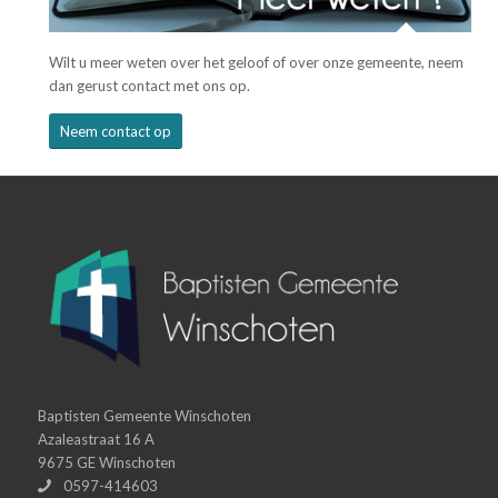
Wilt u meer weten over het geloof of over onze gemeente, neem
dan gerust contact met ons op.
Neem contact op
Baptisten Gemeente Winschoten
Azaleastraat 16 A
9675 GE Winschoten
0597-414603