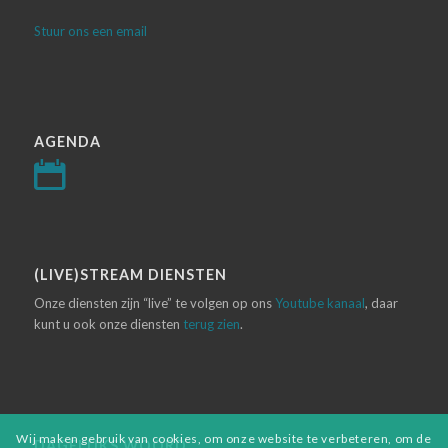
Stuur ons een email
AGENDA
(LIVE)STREAM DIENSTEN
Onze diensten zijn “live” te volgen op ons
Youtube kanaal
, daar
kunt u ook onze diensten
terug zien
.
Wij maken gebruik van cookies, om onze website te verbeteren, om de
DAGELIJKS WOORD