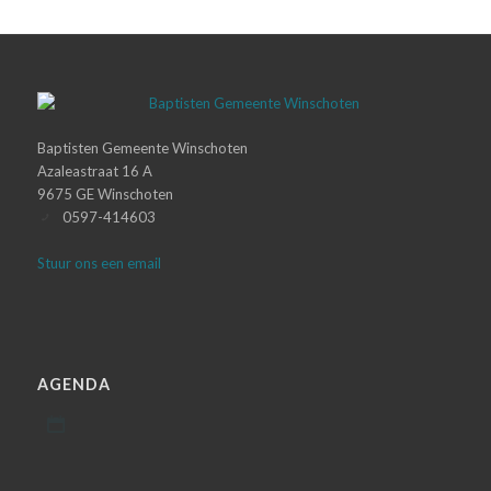
Baptisten Gemeente Winschoten
Azaleastraat 16 A
9675 GE Winschoten
0597-414603
Stuur ons een email
AGENDA