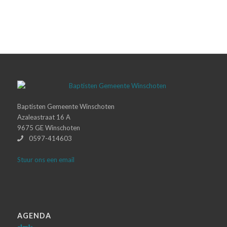
Baptisten Gemeente Winschoten
Azaleastraat 16 A
9675 GE Winschoten
0597-414603
Stuur ons een email
AGENDA