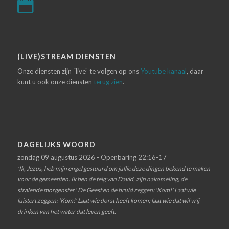
(LIVE)STREAM DIENSTEN
Onze diensten zijn “live” te volgen op ons
Youtube kanaal
, daar
kunt u ook onze diensten
terug zien
.
DAGELIJKS WOORD
zondag 09 augustus 2026 - Openbaring 22:16-17
'Ik, Jezus, heb mijn engel gestuurd om jullie deze dingen bekend te maken
voor de gemeenten. Ik ben de telg van David, zijn nakomeling, de
stralende morgenster.' De Geest en de bruid zeggen: 'Kom!' Laat wie
luistert zeggen: 'Kom!' Laat wie dorst heeft komen; laat wie dat wil vrij
drinken van het water dat leven geeft.