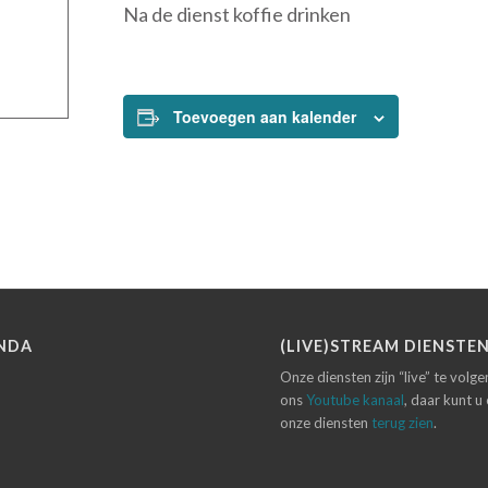
Na de dienst koffie drinken
Toevoegen aan kalender
NDA
(LIVE)STREAM DIENSTE
Onze diensten zijn “live” te volg
ons
Youtube kanaal
, daar kunt u
onze diensten
terug zien
.