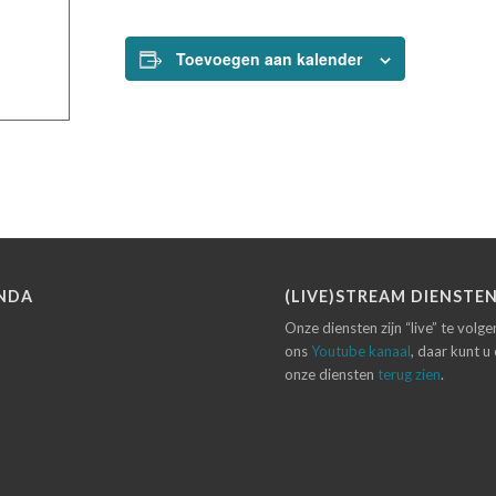
Toevoegen aan kalender
NDA
(LIVE)STREAM DIENSTE
Onze diensten zijn “live” te volg
ons
Youtube kanaal
, daar kunt u
onze diensten
terug zien
.