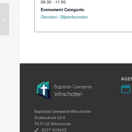
09:30 - 11:00
Evenement Categorie:
Diensten / Bijeenkomsten
1ste Pinksterdag
AGE
Baptisten Gemeente Winschoten
Azaleastraat 16 A
9675 GE Winschoten
0597-414603