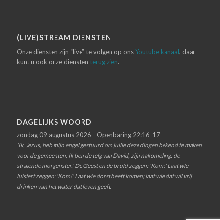
(LIVE)STREAM DIENSTEN
Onze diensten zijn “live” te volgen op ons
Youtube kanaal
, daar
kunt u ook onze diensten
terug zien
.
DAGELIJKS WOORD
zondag 09 augustus 2026 - Openbaring 22:16-17
'Ik, Jezus, heb mijn engel gestuurd om jullie deze dingen bekend te maken
voor de gemeenten. Ik ben de telg van David, zijn nakomeling, de
stralende morgenster.' De Geest en de bruid zeggen: 'Kom!' Laat wie
luistert zeggen: 'Kom!' Laat wie dorst heeft komen; laat wie dat wil vrij
drinken van het water dat leven geeft.