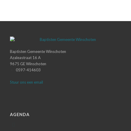
Baptisten Gemeente Winschoten
Azaleastraat 16 A
9675 GE Winschoten
0597-414603
Stuur ons een email
AGENDA