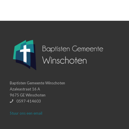
Baptisten Gemeente Winschoten
Azaleastraat 16 A
9675 GE Winschoten
0597-414603
Stuur ons een email