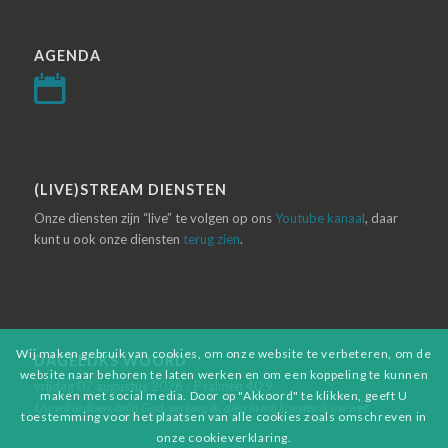
AGENDA
(LIVE)STREAM DIENSTEN
Onze diensten zijn “live” te volgen op ons
Youtube kanaal
, daar
kunt u ook onze diensten
terug zien
.
Wij maken gebruik van cookies, om onze website te verbeteren, om de
DAGELIJKS WOORD
website naar behoren te laten werken en om een koppeling te kunnen
vrijdag 07 augustus 2026 - Psalmen 40:9
maken met social media. Door op "Akkoord" te klikken, geeft U
Uw wil te doen, mijn God, verlang ik, diep in mij koester ik uw wet.
toestemming voor het plaatsen van alle cookies zoals omschreven in
onze cookieverklaring.