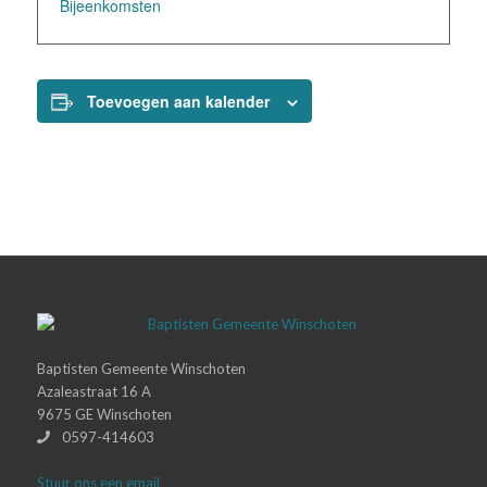
Bijeenkomsten
Toevoegen aan kalender
Baptisten Gemeente Winschoten
Azaleastraat 16 A
9675 GE Winschoten
0597-414603
Stuur ons een email