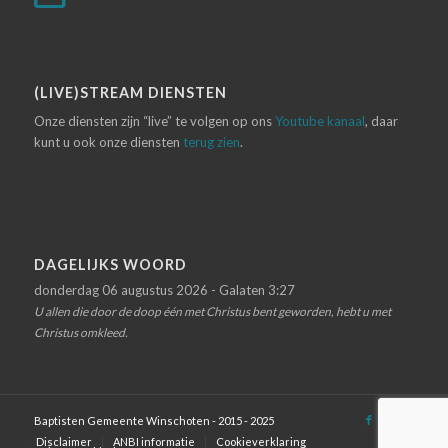
(LIVE)STREAM DIENSTEN
Onze diensten zijn “live” te volgen op ons
Youtube kanaal
, daar
kunt u ook onze diensten
terug zien
.
DAGELIJKS WOORD
donderdag 06 augustus 2026 - Galaten 3:27
U allen die door de doop één met Christus bent geworden, hebt u met
Christus omkleed.
Baptisten Gemeente Winschoten - 2015 - 2025
Disclaimer
ANBI informatie
Cookieverklaring