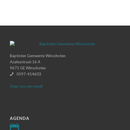
Baptisten Gemeente Winschoten
Azaleastraat 16 A
9675 GE Winschoten
0597-414603
Stuur ons een email
AGENDA