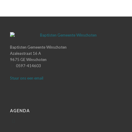
Baptisten Gemeente Winschoten
Azaleastraat 16 A
9675 GE Winschoten
0597-414603
Stuur ons een email
AGENDA