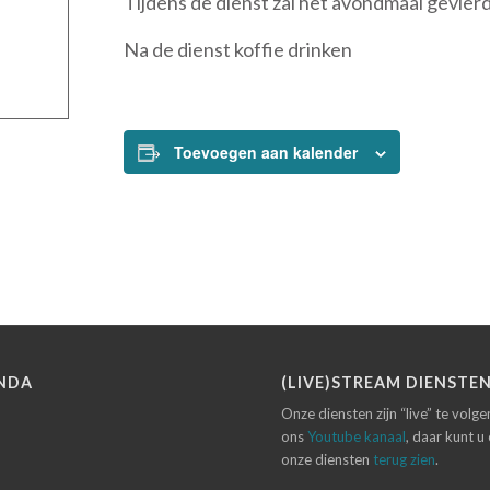
Tijdens de dienst zal het avondmaal gevie
Na de dienst koffie drinken
Toevoegen aan kalender
NDA
(LIVE)STREAM DIENSTE
Onze diensten zijn “live” te volg
ons
Youtube kanaal
, daar kunt u
onze diensten
terug zien
.