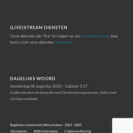
(LIVE)STREAM DIENSTEN
Onze diensten zijn “live” te volgen op ons
Youtube kanaal
, daar
kunt u ook onze diensten
terug zien
.
DAGELIJKS WOORD
donderdag 06 augustus 2026 - Galaten 3:27
U allen die door de doop één met Christus bent geworden, hebt u met
Christus omkleed.
Baptisten Gemeente Winschoten - 2015 - 2025
Disclaimer
ANBI informatie
Cookieverklaring