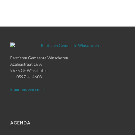
Baptisten Gemeente Winschoten
Azaleastraat 16 A
9675 GE Winschoten
0597-414603
Stuur ons een email
AGENDA