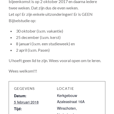
bijeenkomst is op 2 oktober 2017 en daarna iedere
twee weken. Dat zijn dus de even weken.
Let op! Er zijn enkele uitzonderingen! Er is GEEN
Bijbelstudie op:
30 oktober (i.v.m. vakantie)
25 december (i.v.m. kerst)
8 januari (i.v.m. een studieweek) en
2 april (i.v.m. Pasen)
U hoeft geen lid te zijn. Wees vooral open om te leren.
Wees welkom!!!
GEGEVENS
LOCATIE
Kerkgebouw
Datum:
Azaleastraat 16A
5 februari 2018
Winschoten
,
Tijd: