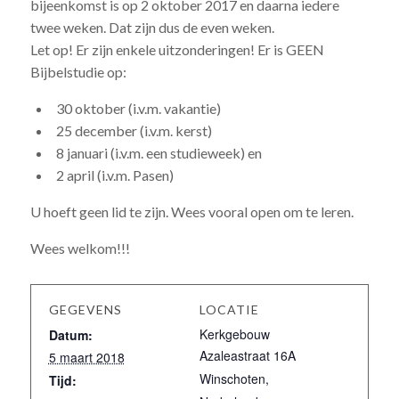
bijeenkomst is op 2 oktober 2017 en daarna iedere
twee weken. Dat zijn dus de even weken.
Let op! Er zijn enkele uitzonderingen! Er is GEEN
Bijbelstudie op:
30 oktober (i.v.m. vakantie)
25 december (i.v.m. kerst)
8 januari (i.v.m. een studieweek) en
2 april (i.v.m. Pasen)
U hoeft geen lid te zijn. Wees vooral open om te leren.
Wees welkom!!!
GEGEVENS
LOCATIE
Kerkgebouw
Datum:
Azaleastraat 16A
5 maart 2018
Winschoten
,
Tijd: