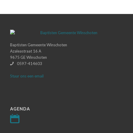
Baptisten Gemeente Winschoten
Azaleastraat 16 A
9675 GE Winschoten
0597-414603
Stuur ons een email
AGENDA