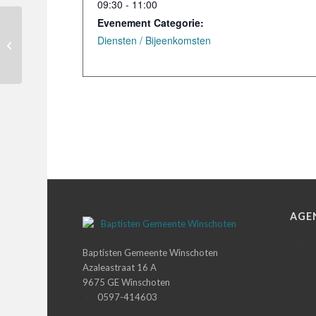
09:30 - 11:00
Evenement Categorie:
Bestuurlijke & pastorale
Diensten / Bijeenkomsten
raadsvergadering
AGE
Baptisten Gemeente Winschoten
Azaleastraat 16 A
9675 GE Winschoten
0597-414603