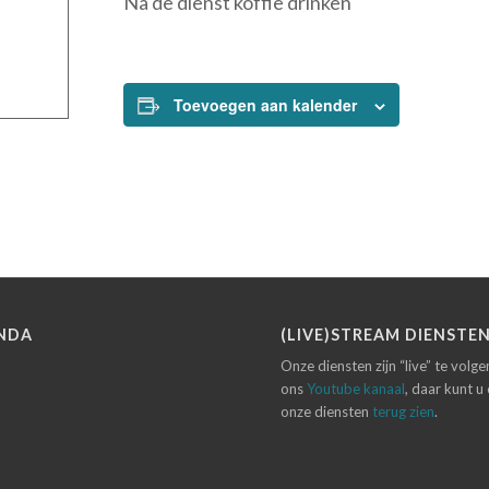
Na de dienst koffie drinken
Toevoegen aan kalender
NDA
(LIVE)STREAM DIENSTE
Onze diensten zijn “live” te volg
ons
Youtube kanaal
, daar kunt u
onze diensten
terug zien
.