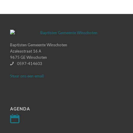
Baptisten Gemeente Winschoten
Azaleastraat 16 A
9675 GE Winschoten
0597-414603
Stuur ons een email
AGENDA