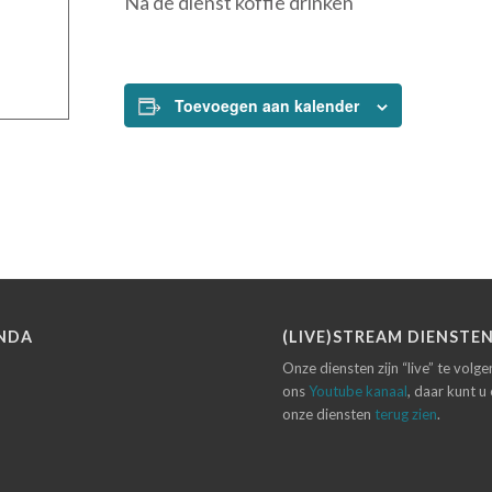
Na de dienst koffie drinken
Toevoegen aan kalender
NDA
(LIVE)STREAM DIENSTE
Onze diensten zijn “live” te volg
ons
Youtube kanaal
, daar kunt u
onze diensten
terug zien
.