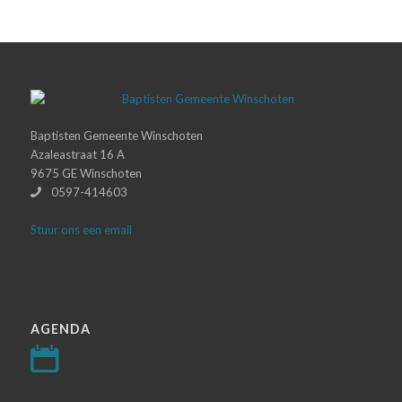
Baptisten Gemeente Winschoten
Azaleastraat 16 A
9675 GE Winschoten
0597-414603
Stuur ons een email
AGENDA