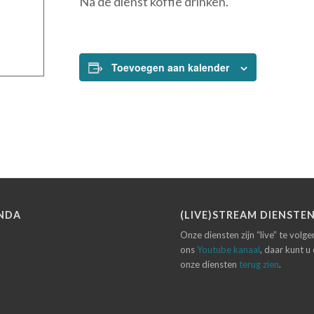
Na de dienst koffie drinken.
Toevoegen aan kalender
NDA
(LIVE)STREAM DIENSTE
Onze diensten zijn “live” te volg
ons
Youtube kanaal
, daar kunt u
onze diensten
terug zien
.