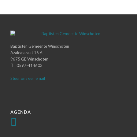
Baptisten Gemeente Winschoten
Azaleastraat 16 A
9675 GE Winschoten
0597-414603
Stuur ons een email
AGENDA