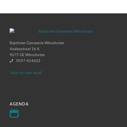
Baptisten Gemeente Winschoten
Azaleastraat 16 A
9675 GE Winschoten
0597-414603
Stuur ons een email
AGENDA