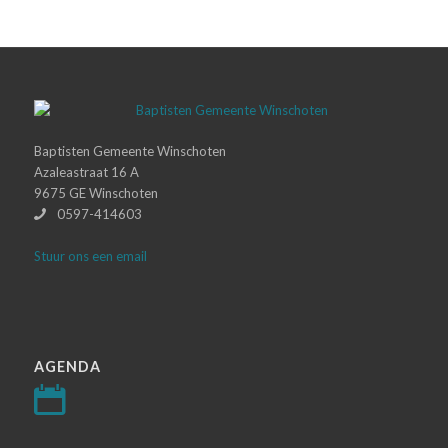
Baptisten Gemeente Winschoten
Azaleastraat 16 A
9675 GE Winschoten
0597-414603
Stuur ons een email
AGENDA