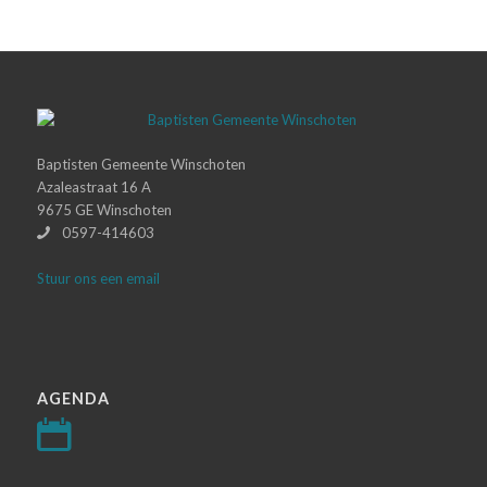
Baptisten Gemeente Winschoten
Azaleastraat 16 A
9675 GE Winschoten
0597-414603
Stuur ons een email
AGENDA