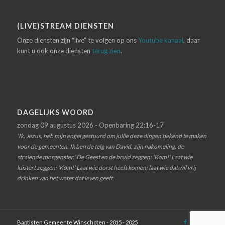
(LIVE)STREAM DIENSTEN
Onze diensten zijn “live” te volgen op ons
Youtube kanaal
, daar
kunt u ook onze diensten
terug zien
.
DAGELIJKS WOORD
zondag 09 augustus 2026 - Openbaring 22:16-17
'Ik, Jezus, heb mijn engel gestuurd om jullie deze dingen bekend te maken
voor de gemeenten. Ik ben de telg van David, zijn nakomeling, de
stralende morgenster.' De Geest en de bruid zeggen: 'Kom!' Laat wie
luistert zeggen: 'Kom!' Laat wie dorst heeft komen; laat wie dat wil vrij
drinken van het water dat leven geeft.
Baptisten Gemeente Winschoten - 2015 - 2025