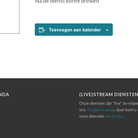
Na de dienst koffie drinken
Toevoegen aan kalender
NDA
(LIVE)STREAM DIENSTE
Onze diensten zijn “live” te volg
ons
Youtube kanaal
, daar kunt u
onze diensten
terug zien
.