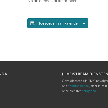
Na de dienst koffie drinken
Toevoegen aan kalender
NDA
(LIVE)STREAM DIENSTE
Onze diensten zijn “live” te volg
ons
Youtube kanaal
, daar kunt u
onze diensten
terug zien
.