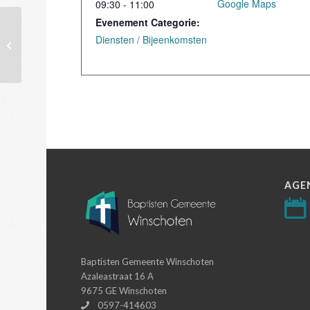
Google Maps
09:30 - 11:00
Evenement Categorie:
Diensten / Bijeenkomsten
Dienst (eerste pinksterdag)
AGE
Baptisten Gemeente Winschoten
Azaleastraat 16 A
9675 GE Winschoten
0597-414603