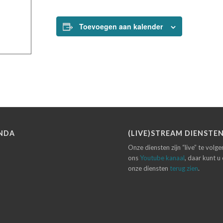
Toevoegen aan kalender
NDA
(LIVE)STREAM DIENSTE
Onze diensten zijn “live” te volg
ons
Youtube kanaal
, daar kunt u
onze diensten
terug zien
.