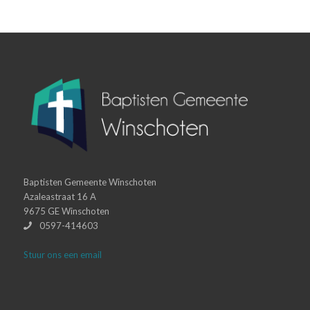
Baptisten Gemeente Winschoten
Azaleastraat 16 A
9675 GE Winschoten
0597-414603
Stuur ons een email