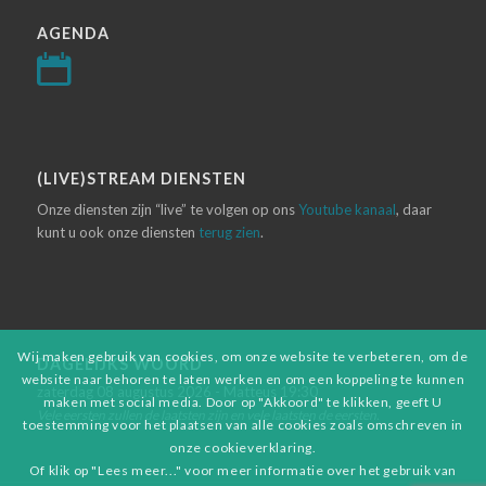
AGENDA
(LIVE)STREAM DIENSTEN
Onze diensten zijn “live” te volgen op ons
Youtube kanaal
, daar
kunt u ook onze diensten
terug zien
.
Wij maken gebruik van cookies, om onze website te verbeteren, om de
DAGELIJKS WOORD
website naar behoren te laten werken en om een koppeling te kunnen
zaterdag 08 augustus 2026 - Matteus 19:30
maken met social media. Door op "Akkoord" te klikken, geeft U
Vele eersten zullen de laatsten zijn en vele laatsten de eersten.
toestemming voor het plaatsen van alle cookies zoals omschreven in
onze cookieverklaring.
Of klik op "Lees meer..." voor meer informatie over het gebruik van