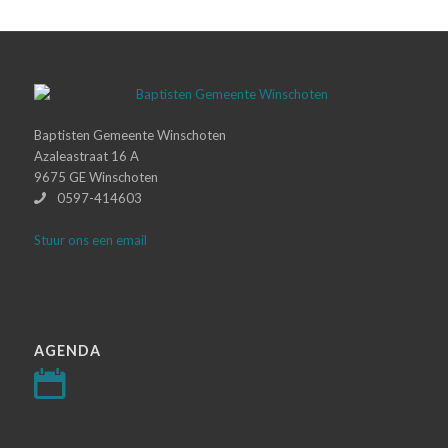
Baptisten Gemeente Winschoten
Azaleastraat 16 A
9675 GE Winschoten
0597-414603
Stuur ons een email
AGENDA