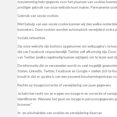
toestemming hebt gegeven voor het plaatsen van cookies kunnen w
prettiger gebruik van onze website kunt maken. Permanente cookie
Gebruik van sessie cookies
Met behulp van een sessie cookie kunnen wij zien welke onderdel
bezoekers. Deze cookies worden automatisch verwijderd zodra je
Sociale netwerken
Op onze website zijn buttons opgenomen om webpagina’s te kunne
die van Facebook respectievelijk Twitter zelf afkomstig zijn. Do
van Twitter (welke regelmatig kunnen wijzigen) om te lezen wat z
De informatie die ze verzamelen wordt zo veel mogelijk geanonim
Staten. LinkedIn, Twitter, Facebook en Google + stellen zich te h
houdt in dat er sprake is van een passend beschermingsniveau v
Rechte op inzage/correctie of verwijdering van jouw gegevens
Je hebt het recht om te vragen om inzage in en correctie of verw
identificeren. Wanneer het gaat om inzage in persoonsgegevens gek
browser.”
In- en uitschakelen van cookies en verwijdering daarvan