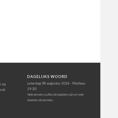
N
DAGELIJKS WOORD
zaterdag 08 augustus 2026 - Matteus
en op
19:30
 ook
Vele eersten zullen de laatsten zijn en vele
laatsten de eersten.