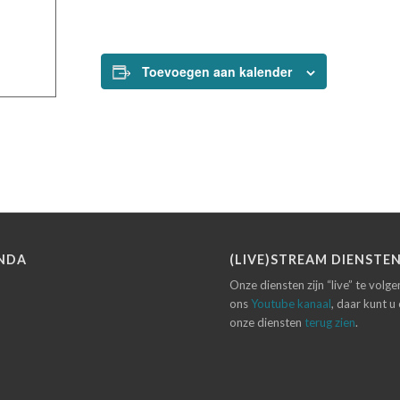
Toevoegen aan kalender
NDA
(LIVE)STREAM DIENSTE
Onze diensten zijn “live” te volg
ons
Youtube kanaal
, daar kunt u
onze diensten
terug zien
.