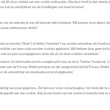
ij dit door middel van een cookie onthouden. Hierdoor hoef je niet steeds j
s kan je verwijderen via de instellingen van jouw browser.”
en van de website je met dit bezoek hebt bekeken. Wij kunnen onze dienst d
 jouw webbrowser afsluit.”
n promoten (“liken”) of delen (“tweeten”) op sociale netwerken als Faceboo
or middel van deze code worden cookies geplaatst. Wij hebben daar geen invlo
ij met uw (persoons)gegevens doen die zij via deze cookies verwerken.”
iseerd. De informatie wordt overgebracht naar en door Twitter, Facebook, G
ouden aan de Privacy Shield principes en zijn aangesloten bij het Privacy Shi
oor de verwerking van eventuele persoonsgegevens.”
ijdering van jouw gegevens. Zie hiervoor onze contactpagina. Om misbruik te
oppeld aan een cookie, dien je een kopie van het cookie in kwestie mee te stu