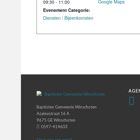
Google Maps
09:30 - 11:00
Evenement Categorie:
Diensten / Bijeenkomsten
AGE
Baptisten Gemeente Winschoten
Azaleastraat 16 A
9675 GE Winschoten
0597-414603
Stuur ons een email