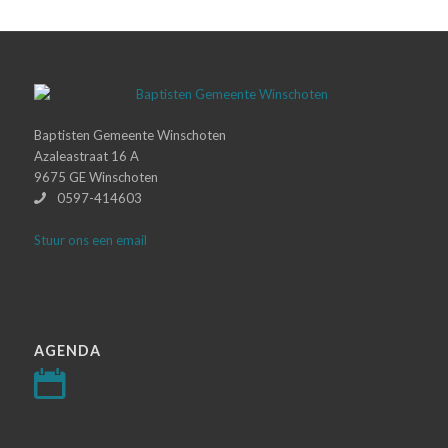
Baptisten Gemeente Winschoten
Azaleastraat 16 A
9675 GE Winschoten
0597-414603
Stuur ons een email
AGENDA