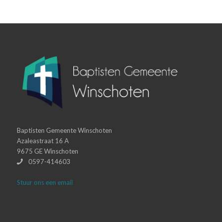
Baptisten Gemeente Winschoten
Azaleastraat 16 A
9675 GE Winschoten
0597-414603
Stuur ons een email