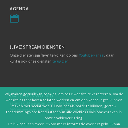
AGENDA
(LIVE)STREAM DIENSTEN
Onze diensten zijn “live” te volgen op ons
Youtube kanaal
, daar
kunt u ook onze diensten
terug zien
.
Wij maken gebruik van cookies, om onze website te verbeteren, om de
DAGELIJKS WOORD
website naar behoren te laten werken en om een koppeling te kunnen
zaterdag 08 augustus 2026 - Matteus 19:30
maken met social media. Door op "Akkoord" te klikken, geeft U
Vele eersten zullen de laatsten zijn en vele laatsten de eersten.
toestemming voor het plaatsen van alle cookies zoals omschreven in
onze cookieverklaring.
Of klik op "Lees meer..." voor meer informatie over het gebruik van