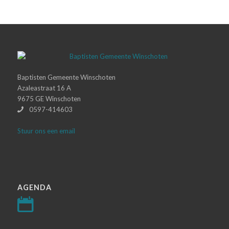
Baptisten Gemeente Winschoten
Azaleastraat 16 A
9675 GE Winschoten
0597-414603
Stuur ons een email
AGENDA