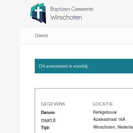
Dienst
Dit evenement is voorbij.
GEGEVENS
LOCATIE
Kerkgebouw
Datum:
Azaleastraat 16A
maart 8
Winschoten
,
Nederla
Tijd: