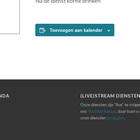
Na de dienst koffie drinken
Toevoegen aan kalender
NDA
(LIVE)STREAM DIENSTE
Onze diensten zijn “live” te volg
ons
Youtube kanaal
, daar kunt u
onze diensten
terug zien
.