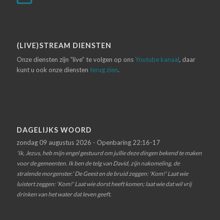
(LIVE)STREAM DIENSTEN
Onze diensten zijn “live” te volgen op ons
Youtube kanaal
, daar
kunt u ook onze diensten
terug zien
.
DAGELIJKS WOORD
zondag 09 augustus 2026 - Openbaring 22:16-17
'Ik, Jezus, heb mijn engel gestuurd om jullie deze dingen bekend te maken
voor de gemeenten. Ik ben de telg van David, zijn nakomeling, de
stralende morgenster.' De Geest en de bruid zeggen: 'Kom!' Laat wie
luistert zeggen: 'Kom!' Laat wie dorst heeft komen; laat wie dat wil vrij
drinken van het water dat leven geeft.