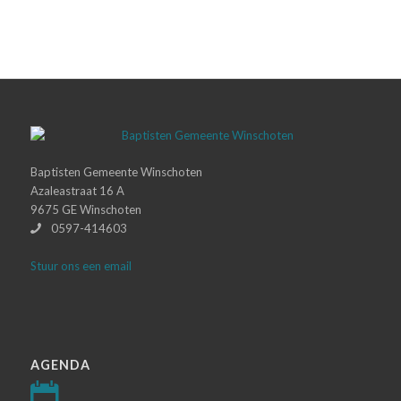
Baptisten Gemeente Winschoten
Azaleastraat 16 A
9675 GE Winschoten
0597-414603
Stuur ons een email
AGENDA