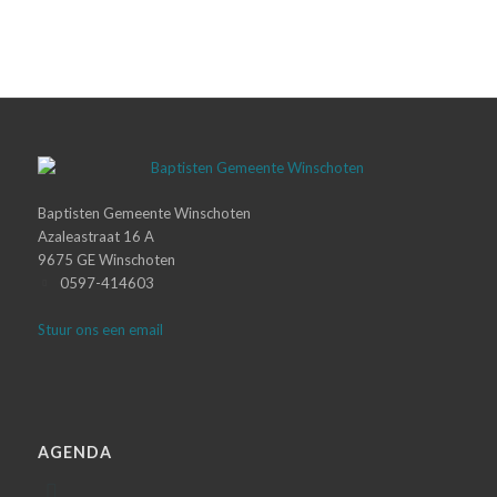
Baptisten Gemeente Winschoten
Azaleastraat 16 A
9675 GE Winschoten
0597-414603
Stuur ons een email
AGENDA