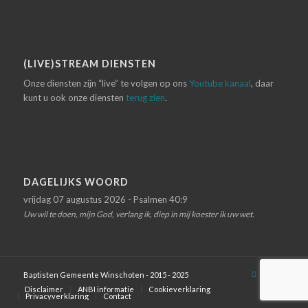
(LIVE)STREAM DIENSTEN
Onze diensten zijn “live” te volgen op ons
Youtube kanaal
, daar
kunt u ook onze diensten
terug zien
.
DAGELIJKS WOORD
vrijdag 07 augustus 2026 - Psalmen 40:9
Uw wil te doen, mijn God, verlang ik, diep in mij koester ik uw wet.
Baptisten Gemeente Winschoten - 2015 - 2025
Disclaimer
ANBI informatie
Cookieverklaring
Privacyverklaring
Contact