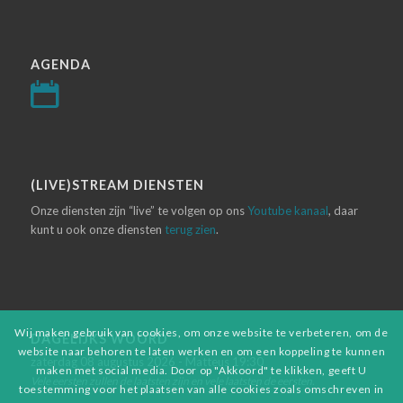
AGENDA
(LIVE)STREAM DIENSTEN
Onze diensten zijn “live” te volgen op ons
Youtube kanaal
, daar
kunt u ook onze diensten
terug zien
.
Wij maken gebruik van cookies, om onze website te verbeteren, om de
DAGELIJKS WOORD
website naar behoren te laten werken en om een koppeling te kunnen
zaterdag 08 augustus 2026 - Matteus 19:30
maken met social media. Door op "Akkoord" te klikken, geeft U
Vele eersten zullen de laatsten zijn en vele laatsten de eersten.
toestemming voor het plaatsen van alle cookies zoals omschreven in