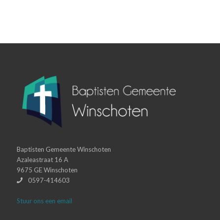
Baptisten Gemeente Winschoten
Azaleastraat 16 A
9675 GE Winschoten
0597-414603
Stuur ons een email