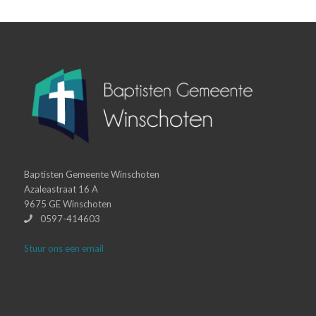
Baptisten Gemeente Winschoten
Azaleastraat 16 A
9675 GE Winschoten
0597-414603
Stuur ons een email