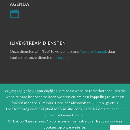
AGENDA
(LIVE)STREAM DIENSTEN
Onze diensten zijn “live” te volgen op ons
Youtube kanaal
, daar
kunt u ook onze diensten
terug zien
.
Wij maken gebruik van cookies, om onze website te verbeteren, om de
DAGELIJKS WOORD
website naar behoren te laten werken en om een koppeling te kunnen
zaterdag 08 augustus 2026 - Matteus 19:30
maken met social media. Door op "Akkoord" te klikken, geeft U
Vele eersten zullen de laatsten zijn en vele laatsten de eersten.
toestemming voor het plaatsen van alle cookies zoals omschreven in
onze cookieverklaring.
Of klik op "Lees meer..." voor meer informatie over het gebruik van
cookies op onze website.