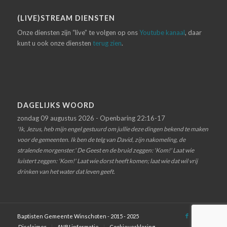
(LIVE)STREAM DIENSTEN
Onze diensten zijn “live” te volgen op ons
Youtube kanaal
, daar
kunt u ook onze diensten
terug zien
.
DAGELIJKS WOORD
zondag 09 augustus 2026 - Openbaring 22:16-17
'Ik, Jezus, heb mijn engel gestuurd om jullie deze dingen bekend te maken
voor de gemeenten. Ik ben de telg van David, zijn nakomeling, de
stralende morgenster.' De Geest en de bruid zeggen: 'Kom!' Laat wie
luistert zeggen: 'Kom!' Laat wie dorst heeft komen; laat wie dat wil vrij
drinken van het water dat leven geeft.
Baptisten Gemeente Winschoten - 2015 - 2025
Disclaimer
ANBI informatie
Cookieverklaring