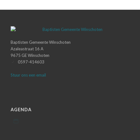
Baptisten Gemeente Winschoten
Azaleastraat 16 A
9675 GE Winschoten
0597-414603
Stuur ons een email
AGENDA