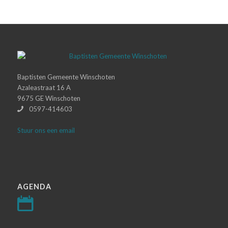
Baptisten Gemeente Winschoten
Azaleastraat 16 A
9675 GE Winschoten
0597-414603
Stuur ons een email
AGENDA