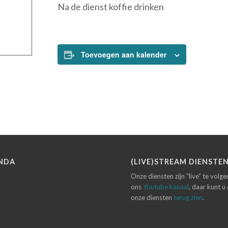
Na de dienst koffie drinken
Toevoegen aan kalender
NDA
(LIVE)STREAM DIENSTE
Onze diensten zijn “live” te volg
ons
Youtube kanaal
, daar kunt u
onze diensten
terug zien
.