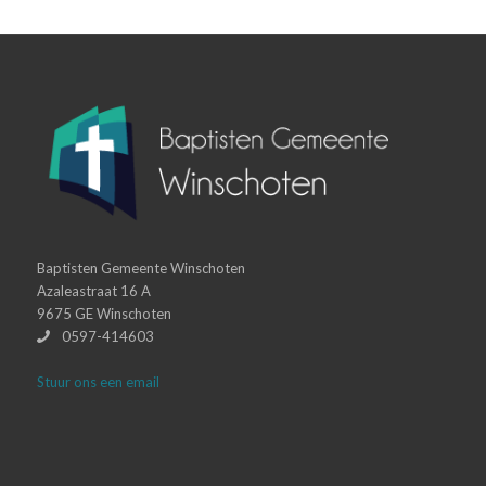
Baptisten Gemeente Winschoten
Azaleastraat 16 A
9675 GE Winschoten
0597-414603
Stuur ons een email