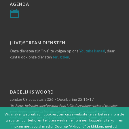
AGENDA
(LIVE)STREAM DIENSTEN
Onze diensten zijn “live” te volgen op ons
Youtube kanaal
, daar
kunt u ook onze diensten
terug zien
.
DAGELIJKS WOORD
zondag 09 augustus 2026 - Openbaring 22:16-17
'Ik, Jezus, heb mijn engel gestuurd om jullie deze dingen bekend te maken
voor de gemeenten. Ik ben de telg van David, zijn nakomeling, de
Wij maken gebruik van cookies, om onze website te verbeteren, om de
stralende morgenster.' De Geest en de bruid zeggen: 'Kom!' Laat wie
website naar behoren te laten werken en om een koppeling te kunnen
luistert zeggen: 'Kom!' Laat wie dorst heeft komen; laat wie dat wil vrij
maken met social media. Door op "Akkoord" te klikken, geeft U