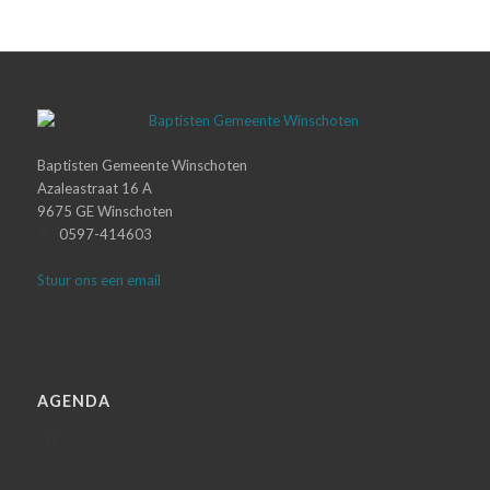
Baptisten Gemeente Winschoten
Azaleastraat 16 A
9675 GE Winschoten
0597-414603
Stuur ons een email
AGENDA