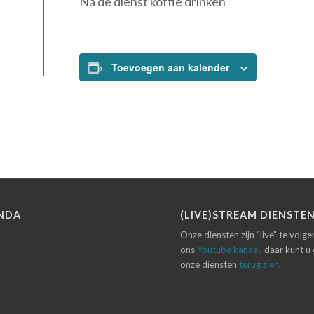
Na de dienst koffie drinken
Toevoegen aan kalender
NDA
(LIVE)STREAM DIENSTE
Onze diensten zijn “live” te volg
ons
Youtube kanaal
, daar kunt u
onze diensten
terug zien
.