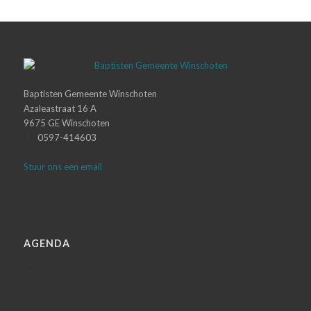
Baptisten Gemeente Winschoten
Azaleastraat 16 A
9675 GE Winschoten
0597-414603
Stuur ons een email
AGENDA